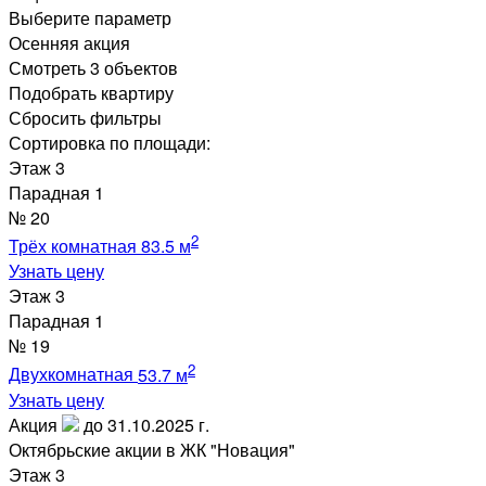
Выберите параметр
Осенняя акция
Смотреть
3 объектов
Подобрать квартиру
Сбросить фильтры
Сортировка по площади:
Этаж
3
Парадная
1
№
20
2
Трёх комнатная
83.5 м
Узнать цену
Этаж
3
Парадная
1
№
19
2
Двухкомнатная
53.7 м
Узнать цену
Акция
до 31.10.2025 г.
Октябрьские акции в ЖК "Новация"
Этаж
3