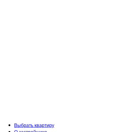
Разработка и продвижение сайта
Выбрать квартиру
О застройщике