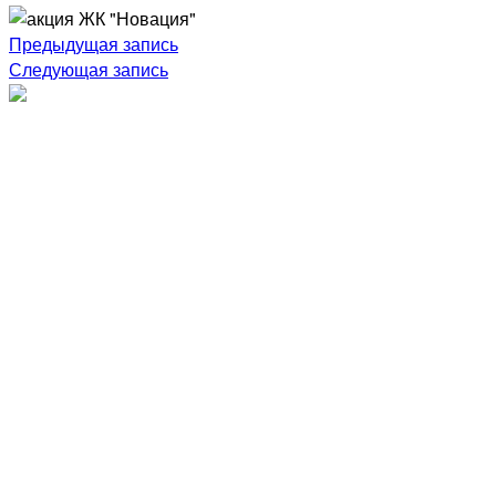
Навигация
Предыдущая запись
Следующая запись
по
записям