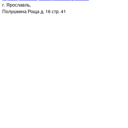
г. Ярославль,
Полушкина Роща д. 16 стр. 41
2026 ООО «Специализированный
Застройщик «Инвестиционная
Компания». Все права защищены
ИНН: 7602135985
КПП: 760201001